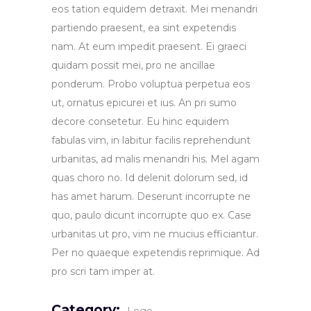
eos tation equidem detraxit. Mei menandri
partiendo praesent, ea sint expetendis
nam. At eum impedit praesent. Ei graeci
quidam possit mei, pro ne ancillae
ponderum. Probo voluptua perpetua eos
ut, ornatus epicurei et ius. An pri sumo
decore consetetur. Eu hinc equidem
fabulas vim, in labitur facilis reprehendunt
urbanitas, ad malis menandri his. Mel agam
quas choro no. Id delenit dolorum sed, id
has amet harum. Deserunt incorrupte ne
quo, paulo dicunt incorrupte quo ex. Case
urbanitas ut pro, vim ne mucius efficiantur.
Per no quaeque expetendis reprimique. Ad
pro scri tam imper at.
Category: