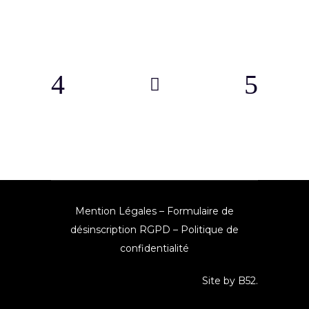
Mention Légales
–
Formulaire de
désinscription RGPD
–
Politique de
confidentialité
Site by
B52
.