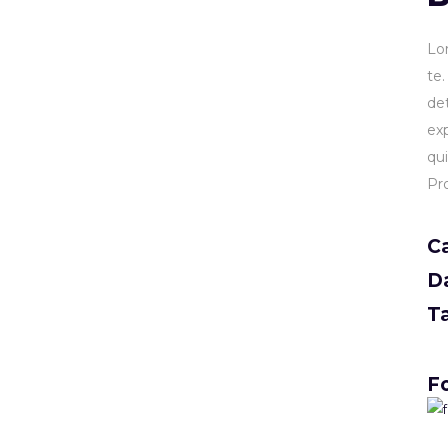
Lo
te
de
ex
qu
Pr
C
D
T
Fo