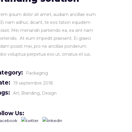
rem ipsum dolor sit amet, audiam ancillae eum
. Ei nam adhuc dicant, te eos tation equidem
traxit. Mei menandri partiendo ea, ea sint nam
petendis . At eum impedit praesent. Ei graeci
idam possit mei, pro ne ancillae ponderum.
obo voluptua perpetua eos ut, ornatus et ius.
ategory:
Packaging
ate:
19 septembre 2018
ags:
Art
Branding
Design
llow Us: