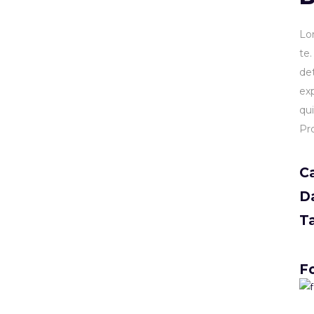
Lo
te
de
ex
qu
Pr
C
D
T
Fo