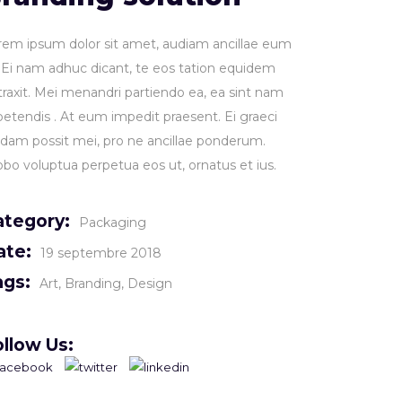
rem ipsum dolor sit amet, audiam ancillae eum
. Ei nam adhuc dicant, te eos tation equidem
traxit. Mei menandri partiendo ea, ea sint nam
petendis . At eum impedit praesent. Ei graeci
idam possit mei, pro ne ancillae ponderum.
obo voluptua perpetua eos ut, ornatus et ius.
ategory:
Packaging
ate:
19 septembre 2018
ags:
Art
Branding
Design
llow Us: