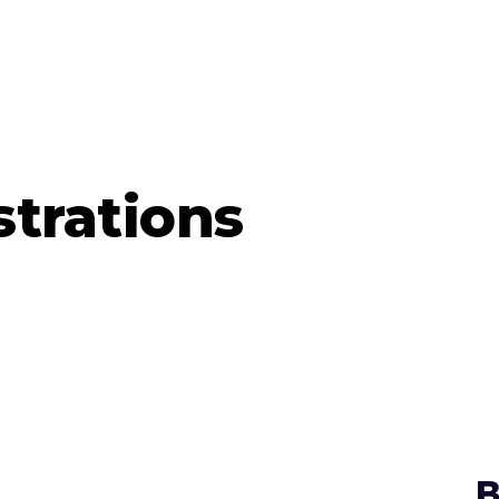
strations
B