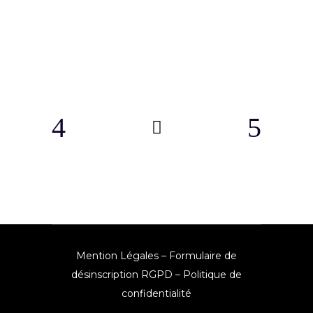
Mention Légales
–
Formulaire de
désinscription RGPD
–
Politique de
confidentialité