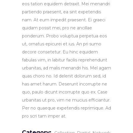
eos tation equidem detraxit. Mei menandri
partiendo praesent, ea sint expetendis
nam. At eum impedit praesent. Ei graeci
quidam possit mei, pro ne ancillae
ponderum. Probo voluptua perpetua eos
ut, ornatus epicurei et ius. An pri sumo
decore consetetur. Eu hinc equidem
fabulas vim, in labitur facilis reprehendunt
urbanitas, ad malis menandri his. Mel agam
quas choro no. Id delenit dolorum sed, id
has amet harum. Deserunt incorrupte ne
quo, paulo dicunt incorrupte quo ex. Case
urbanitas ut pro, vim ne mucius efficiantur.
Per no quaeque expetendis reprimique. Ad
pro scri tam imper at.
Category: